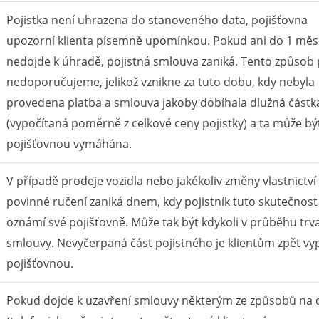
Pojistka není uhrazena do stanoveného data, pojišťovna
upozorní klienta písemně upomínkou. Pokud ani do 1 měs
nedojde k úhradě, pojistná smlouva zaniká. Tento způsob p
nedoporučujeme, jelikož vznikne za tuto dobu, kdy nebyla
provedena platba a smlouva jakoby dobíhala dlužná částk
(vypočítaná poměrně z celkové ceny pojistky) a ta může bý
pojišťovnou vymáhána.
V případě prodeje vozidla nebo jakékoliv změny vlastnictví 
povinné ručení zaniká dnem, kdy pojistník tuto skutečnost
oznámí své pojišťovně. Může tak být kdykoli v průběhu trv
smlouvy. Nevyčerpaná část pojistného je klientům zpět vy
pojišťovnou.
Pokud dojde k uzavření smlouvy některým ze způsobů na 