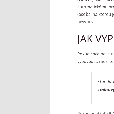
automatickému prod
(osoba, na kterou 
nevypoví.
JAK VY
Pokud chce pojistní
vypovědět, musí to
Standar
smlouv
Pokud není tato lh