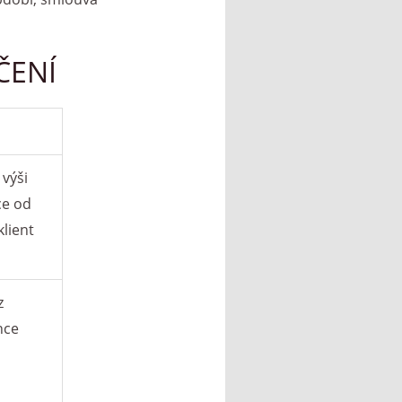
ČENÍ
výši
ce od
klient
z
nce