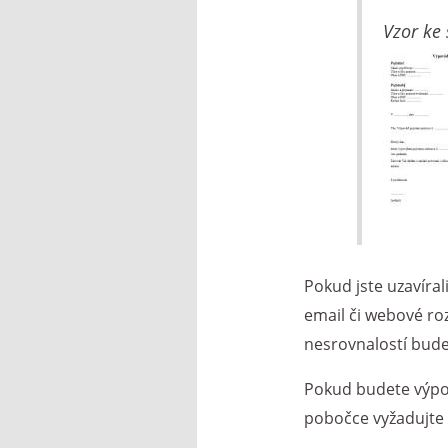
Vzor ke
Pokud jste uzavíral
email či webové ro
nesrovnalostí bude
Pokud budete výpov
pobočce vyžadujte 