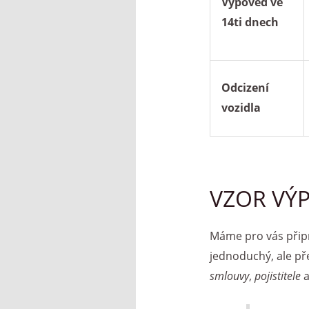
Výpověď ve
14ti dnech
Odcizení
vozidla
VZOR VÝP
Máme pro vás připr
jednoduchý, ale pře
smlouvy
,
pojistitele