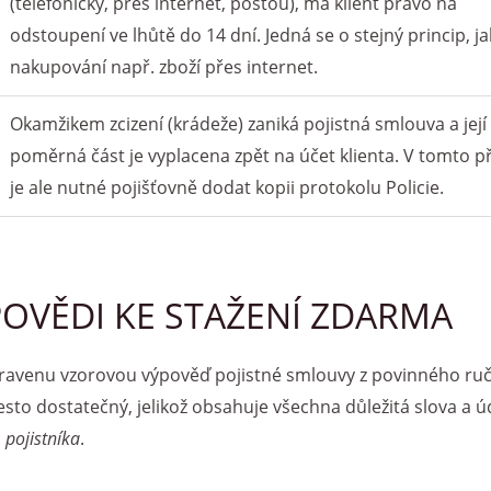
(telefonicky, přes internet, poštou), má klient právo na
odstoupení ve lhůtě do 14 dní. Jedná se o stejný princip, j
nakupování např. zboží přes internet.
Okamžikem zcizení (krádeže) zaniká pojistná smlouva a její
poměrná část je vyplacena zpět na účet klienta. V tomto p
je ale nutné pojišťovně dodat kopii protokolu Policie.
OVĚDI KE STAŽENÍ ZDARMA
avenu vzorovou výpověď pojistné smlouvy z povinného ruče
sto dostatečný, jelikož obsahuje všechna důležitá slova a ú
a
pojistníka
.