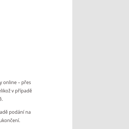
y online – přes
likož v případě
ě.
padě podání na
 ukončení.