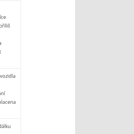
íce
říliš
a
t
vozidla
aní
placena
dálku