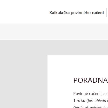
Přeskočit
na
obsah
PORADNA:
Povinné ručení je
1 roku
(
bez ohledu n
čtvrtletní, pololetní 