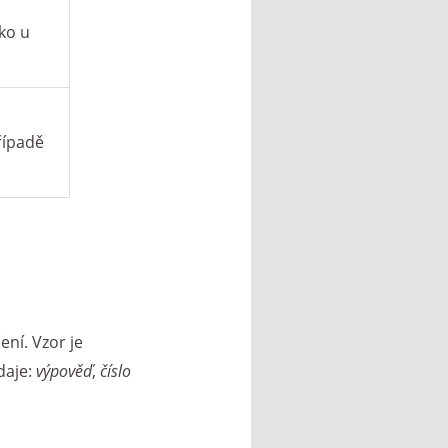
ako u
řípadě
ní. Vzor je
daje:
výpověď
,
číslo