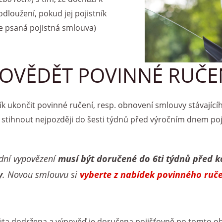
loužení, pokud jej pojistník
je psaná pojistná smlouva)
POVĚDĚT POVINNÉ RUČE
k ukončit povinné ručení, resp. obnovení smlouvy stávajícíh
 stihnout nejpozději do šesti týdnů před výročním dnem poji
dní vypovězení
musí být doručené do 6ti týdnů před 
y
. Novou smlouvu si
vyberte z nabídek povinného ruče
ůta dodržena a výpověď je doručena pojišťovně po tomto o