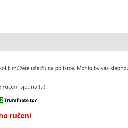
 kolik můžete ušetřit na pojistce.
Mohlo by vás klepnou
 ručení sjednal(a):
Kč
Trumfnete to?
ho ručení