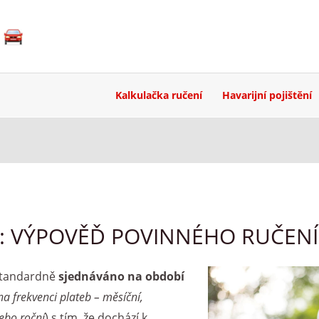
Kalkulačka ručení
Havarijní pojištění
 VÝPOVĚĎ POVINNÉHO RUČENÍ
 standardně
sjednáváno na období
a frekvenci plateb – měsíční,
nebo roční
) s tím, že dochází k