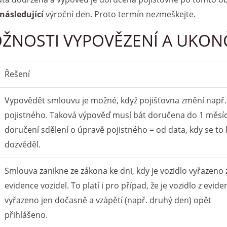
 následující
výroční den. Proto termín nezmeškejte.
OŽNOSTI VYPOVĚZENÍ A UKON
Řešení
Vypovědět smlouvu je možné, když pojišťovna změní např. 
pojistného. Taková výpověď musí bát doručena do 1 měsí
doručení sdělení o úpravě pojistného = od data, kdy se to 
dozvěděl.
Smlouva zanikne ze zákona ke dni, kdy je vozidlo vyřazeno 
evidence vozidel. To platí i pro případ, že je vozidlo z evide
vyřazeno jen dočasně a vzápětí (např. druhý den) opět
přihlášeno.