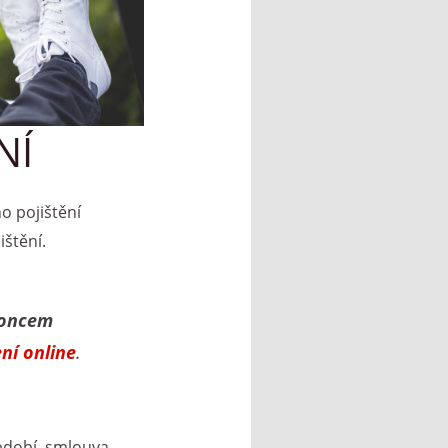
NÍ
o pojištění
štění.
koncem
ní online
.
bdobí, smlouva