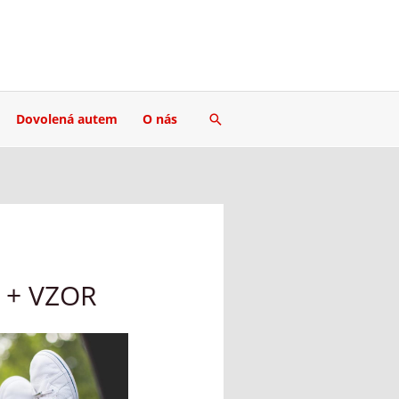
Hledat
Dovolená autem
O nás
 + VZOR