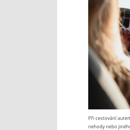
Při cestování autem
nehody nebo jiného