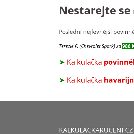
Nestarejte se
,
Poslední nejlevnější povinné
Terezie F. (Chevrolet Spark) za
986 
➤
Kalkulačka
povinné
➤
Kalkulačka
havarijn
KALKULACKARUCENI.CZ