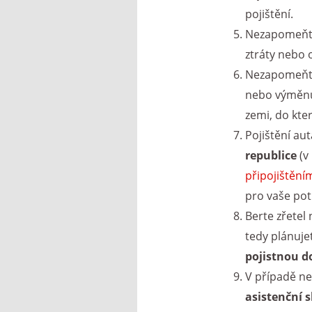
pojištění.
Nezapomeňt
ztráty nebo 
Nezapomeňte
nebo výměnu 
zemi, do kter
Pojištění au
republice
(v
připojištění
pro vaše pot
Berte zřetel
tedy plánujet
pojistnou d
V případě n
asistenční 