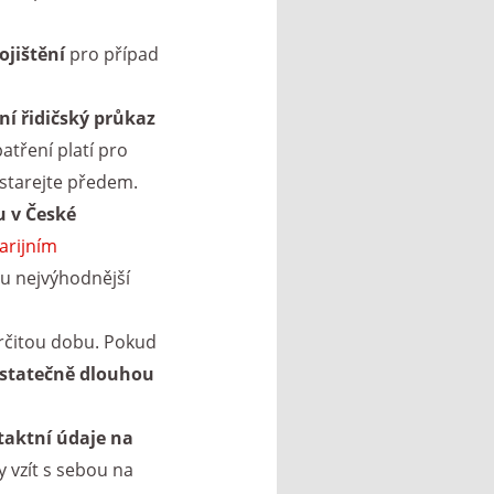
ojištění
pro případ
í řidičský průkaz
atření platí pro
ostarejte předem.
u v České
arijním
tu nejvýhodnější
určitou dobu. Pokud
statečně dlouhou
taktní údaje na
y vzít s sebou na