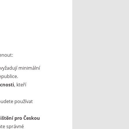
menout:
vyžadují minimální
epublice.
cnosti
, kteří
 budete používat
jištění pro Českou
máte správné