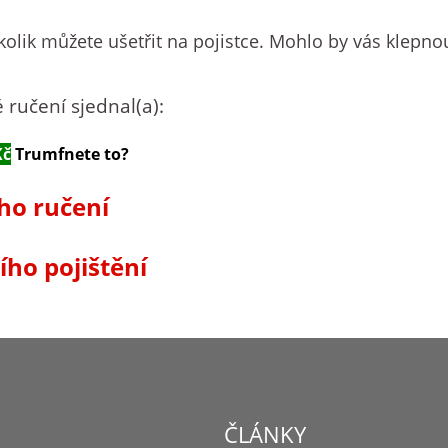
 kolik můžete ušetřit na pojistce.
Mohlo by vás klepnou
 ručení sjednal(a):
Kč
Trumfnete to?
ho ručení
ího pojištění
ČLÁNKY