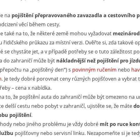
e na
pojištění přepravovaného zavazadla a cestovního p
odcizení věcí během cesty.
 také na to, že některé země mohou vyžadovat
mezinárodn
řidičského průkazu za místní verzi. Ověřte si, zda takové op
é se chystáte jet, a v případě potřeby se o tuto záležitost p
ta do zahraničí může být
nákladnější než pojištění pro jízd
 přepočtu na „pojištěný den“) s
povinným ručením
nebo
hav
m
. Je tedy dobré porovnat ceny různých pojišťoven a vybrat 
řeby – cena x nabídka.
 na to, že pojištění auta do zahraničí může být omezeno na 
e delší cestu nebo pobyt v zahraničí, ujistěte se, že máte
do
obu pojištění
.
ehody nebo jiného problému je vždy dobré
mít po ruce kon
službu
pojišťovny nebo servisní linku. Nezapomeňte si je ted