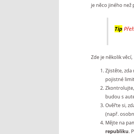
je něco jiného než 
Tip
Přeh
Zde je několik věcí
Zjistěte, zd
pojistné limi
Zkontrolujte
budou s aute
Ověřte si, zd
(např. osobn
Mějte na pam
republiku
. 