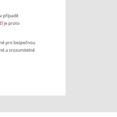
 v případě
čí
je proto
ebné pro bezpečnou
sné a srozumitelné