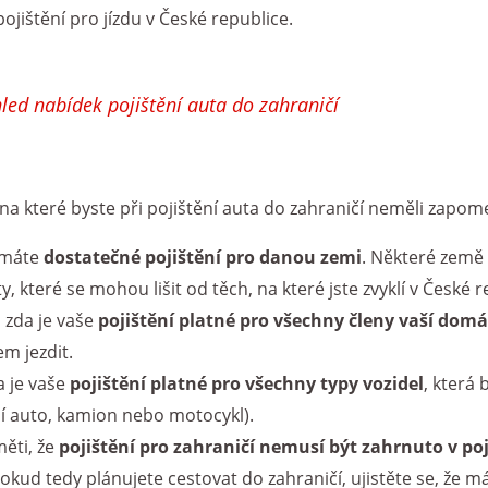
pojištění pro jízdu v České republice.
led nabídek pojištění auta do zahraničí
, na které byste při pojištění auta do zahraničí neměli zapo
a máte
dostatečné pojištění pro danou zemi
. Některé země 
ty, které se mohou lišit od těch, na které jste zvyklí v České r
, zda je vaše
pojištění platné pro všechny členy vaší domá
m jezdit.
a je vaše
pojištění platné pro všechny typy vozidel
, která
í auto, kamion nebo motocykl).
ěti, že
pojištění pro zahraničí nemusí být zahrnuto v po
Pokud tedy plánujete cestovat do zahraničí, ujistěte se, že 