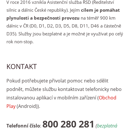
V roce 2016 vznikla Asistenční služba ŘSD (Ředitelství
silnic a dálnic České republiky). Jejím
cílem je pomáhat
plynulosti a bezpečnosti provozu
na téměř 900 km
dálnic v ČR (D0, D1, D2, D3, D5, D8, D11, D46 a částečně
D35). Služby jsou bezplatné a je možné je využívat po celý
rok non-stop.
KONTAKT
Pokud potřebujete přivolat pomoc nebo sdělit
podnět, můžete službu kontaktovat telefonicky nebo
instalovanou aplikací v mobilním zařízení (
Obchod
Play
(Android)).
800 280 281
Telefonní číslo
:
(
bezplatná