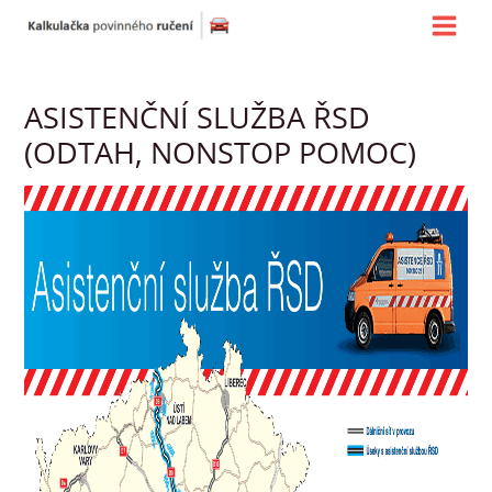
Přeskočit
MAI
na
MEN
obsah
ASISTENČNÍ SLUŽBA ŘSD
(ODTAH, NONSTOP POMOC)